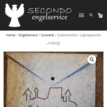
NAVIGATION
0
UMSCHALTEN
Home
/
Engelservice
/
Souvenir
/ Dokumenten- Laptoptasche
„Coburg“