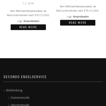
12,90
€
Kein Mehrwertsteuerausweis, da
Kleinunternehmer nach §19 (1) UStG.
Kein Mehrwertsteuerausweis, da
Kleinunternehmer nach §19 (1) UStG.
zzgl.
Versandkosten
zzgl.
Versandkosten
READ MORE
READ MORE
SECONDO ENGELSERVICE
Bekleidung
Damenmode
Herrenmode