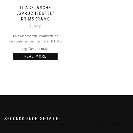
TRAGETASCHE
„SPRUCHBEUTEL“
KRIMSKRAMS
5,90
€
Kein Mehrwertsteuerausweis, da
Kleinunternehmer nach §19 (1) UStG.
zzgl.
Versandkosten
READ MORE
SECONDO ENGELSERVICE