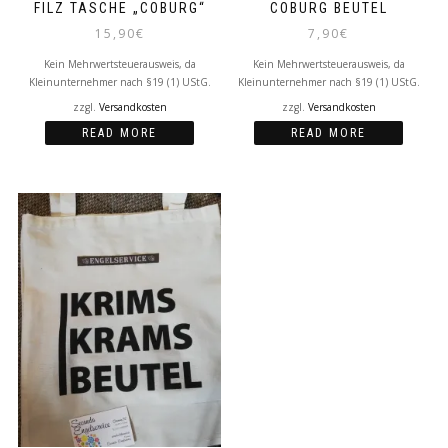
FILZ TASCHE „COBURG“
COBURG BEUTEL
15,90
€
7,90
€
Kein Mehrwertsteuerausweis, da
Kein Mehrwertsteuerausweis, da
Kleinunternehmer nach §19 (1) UStG.
Kleinunternehmer nach §19 (1) UStG.
zzgl.
Versandkosten
zzgl.
Versandkosten
READ MORE
READ MORE