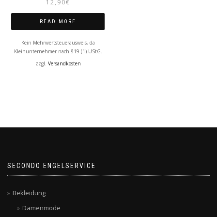
12,90
€
READ MORE
Kein Mehrwertsteuerausweis, da
Kleinunternehmer nach §19 (1) UStG.
zzgl.
Versandkosten
SECONDO ENGELSERVICE
Bekleidung
Damenmode