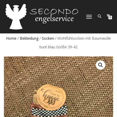
NAVIGATION
0
UMSCHALTEN
Home
/
Bekleidung
/
Socken
/ Wohlfühlsocken mit Baumwolle
bunt blau Größe 39-42