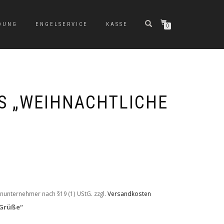
DUNG
ENGELSERVICE
KASSE
0
S „WEIHNACHTLICHE
nunternehmer nach §19 (1) UStG.
zzgl.
Versandkosten
 Grüße“