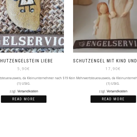
HUTZENGELSTEIN LIEBE
SCHUTZENGEL MIT KIND UN
5,90
€
17,90
€
tsteuerausweis, da Kleinunternehmer nach §19
Kein Mehrwertsteuerausweis, da Kleinunterne
(1) UStG.
(1) UStG.
zzgl.
Versandkosten
zzgl.
Versandkosten
READ MORE
READ MORE