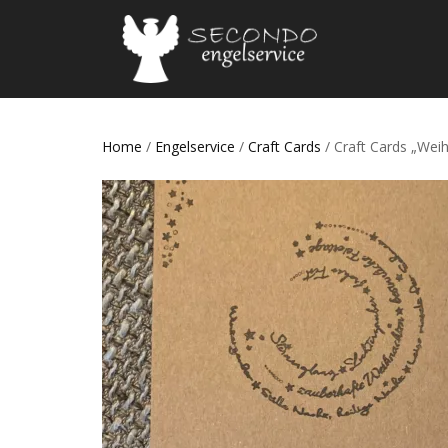
Home
/
Engelservice
/
Craft Cards
/ Craft Cards „Wei