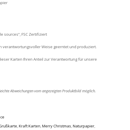
pier
 sources“, FSC Zertifiziert
in verantwortungsvoller Weise geerntet und produziert.
eser Karten Ihren Anteil zur Verantwortung für unsere
leichte Abweichungen vom angezeigten Produktbild möglich.
ice
Grußkarte
,
Kraft Karten
,
Merry Christmas
,
Naturpapier
,