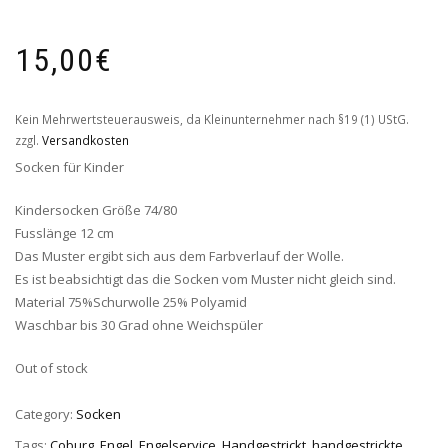
15,00
€
Kein Mehrwertsteuerausweis, da Kleinunternehmer nach §19 (1) UStG.
zzgl.
Versandkosten
Socken für Kinder
Kindersocken Größe 74/80
Fusslänge 12 cm
Das Muster ergibt sich aus dem Farbverlauf der Wolle.
Es ist beabsichtigt das die Socken vom Muster nicht gleich sind.
Material 75%Schurwolle 25% Polyamid
Waschbar bis 30 Grad ohne Weichspüler
Out of stock
Category:
Socken
Tags:
Coburg
,
Engel
,
Engelservice
,
Handgestrickt
,
handgestrickte