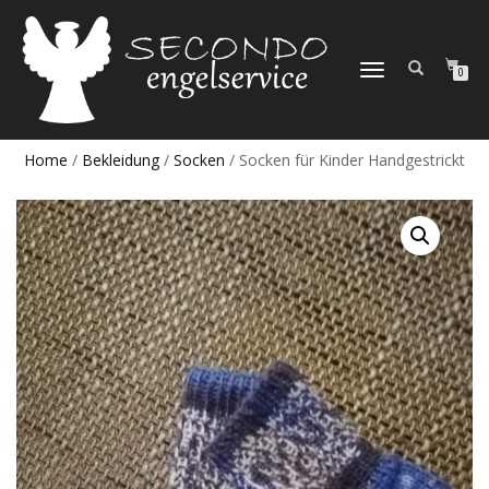
NAVIGATION
0
UMSCHALTEN
Home
/
Bekleidung
/
Socken
/ Socken für Kinder Handgestrickt