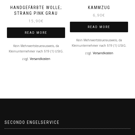
HANDGEFÄRBTE WOLLE;
KAMMZUG
STRANG PINK GRAU
6,90
€
15,90
€
READ MORE
READ MORE
Kein Mehrwertsteuerausweis, da
Kleinunternehmer nach §19 (1) UStG.
Kein Mehrwertsteuerausweis, da
Kleinunternehmer nach §19 (1) UStG.
zzgl.
Versandkosten
zzgl.
Versandkosten
SECONDO ENGELSERVICE