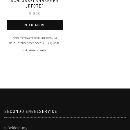
SCHLÜSSELANHÄNGER
„PFOTE“
9,90
€
READ MORE
Kein Mehrwertsteuerausweis, da
Kleinunternehmer nach §19 (1) UStG.
zzgl.
Versandkosten
SECONDO ENGELSERVICE
Bekleidung