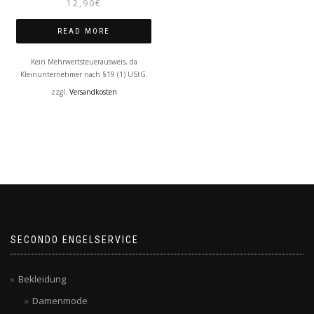
12,90
€
READ MORE
Kein Mehrwertsteuerausweis, da
Kleinunternehmer nach §19 (1) UStG.
zzgl.
Versandkosten
SECONDO ENGELSERVICE
Bekleidung
Damenmode