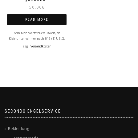
50,00
€
READ MORE
Kein Mehrwertsteuerausweis, da
Kleinunternehmer nach §19 (1) UStG.
zzgl.
Versandkosten
SECONDO ENGELSERVICE
Bekleidung
Damenmode