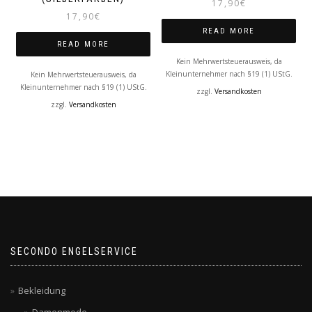
17,90
€
17,90
€
READ MORE
READ MORE
Kein Mehrwertsteuerausweis, da
Kleinunternehmer nach §19 (1) UStG.
Kein Mehrwertsteuerausweis, da
Kleinunternehmer nach §19 (1) UStG.
zzgl.
Versandkosten
zzgl.
Versandkosten
SECONDO ENGELSERVICE
Bekleidung
Damenmode