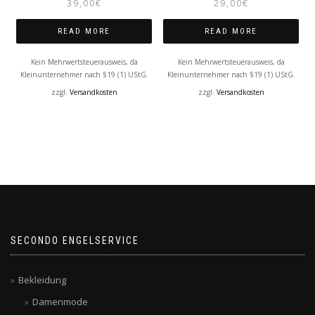
39,00
€
29,00
€
READ MORE
READ MORE
Kein Mehrwertsteuerausweis, da
Kein Mehrwertsteuerausweis, da
Kleinunternehmer nach §19 (1) UStG.
Kleinunternehmer nach §19 (1) UStG.
zzgl.
Versandkosten
zzgl.
Versandkosten
SECONDO ENGELSERVICE
Bekleidung
Damenmode