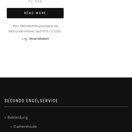
12,90
€
READ MORE
Kein Mehrwertsteuerausweis, da
Kleinunternehmer nach §19 (1) UStG.
zzgl.
Versandkosten
SECONDO ENGELSERVICE
Bekleidung
Damenmode