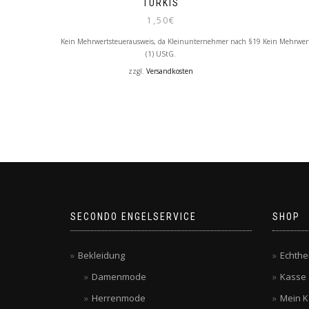
TÜRKIS
1,50
€
Kein Mehrwertsteuerausweis, da Kleinunternehmer nach §19
Kein Mehrwer
(1) UStG.
zzgl.
Versandkosten
SECONDO ENGELSERVICE
SHOP
Bekleidung
Echthe
Damenmode
Kasse
Herrenmode
Mein K