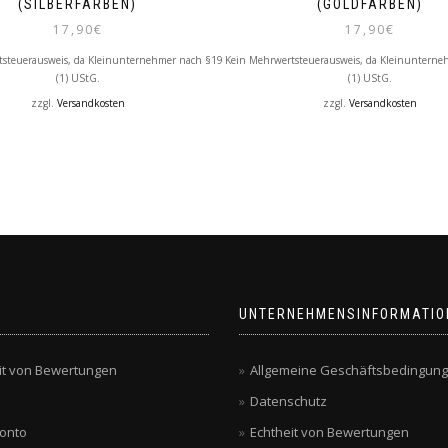
(SILBERFARBEN)
(GOLDFARBEN)
17,90
€
17,90
€
tsteuerausweis, da Kleinunternehmer nach §19
Kein Mehrwertsteuerausweis, da Kleinunterne
(1) UStG.
(1) UStG.
zzgl.
Versandkosten
zzgl.
Versandkosten
UNTERNEHMENSINFORMATIO
it von Bewertungen
Allgemeine Geschäftsbedingun
Datenschutz
onto
Echtheit von Bewertungen