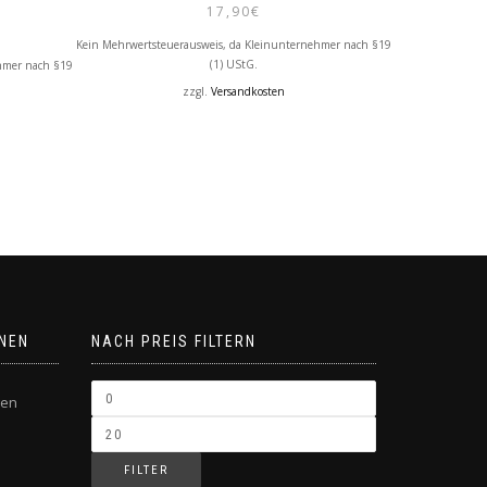
17,90
€
Kein Mehrwertsteuerausweis, da Kleinunternehmer nach §19
(1) UStG.
hmer nach §19
zzgl.
Versandkosten
NEN
NACH PREIS FILTERN
gen
FILTER